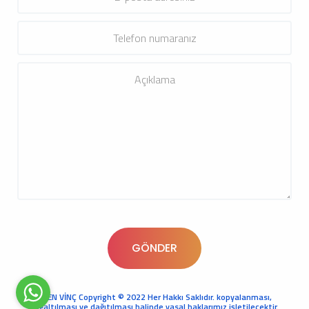
KREN VİNÇ Copyright © 2022 Her Hakkı Saklıdır. kopyalanması,
çoğaltılması ve dağıtılması halinde yasal haklarımız işletilecektir.