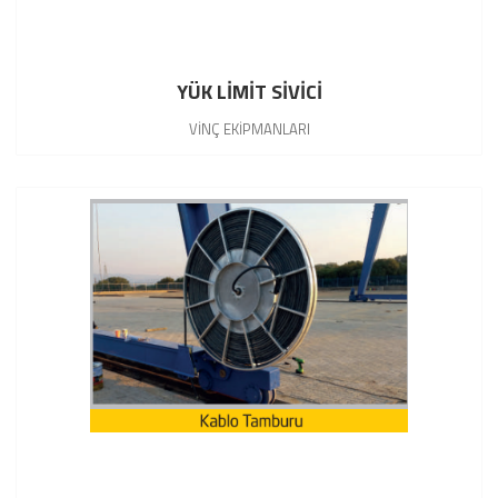
YÜK LİMİT SİVİCİ
VİNÇ EKİPMANLARI