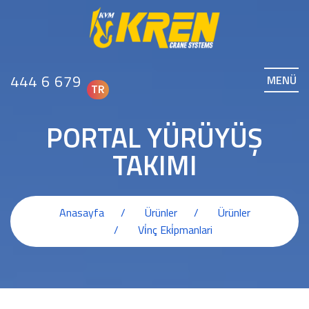
444 6 679
MENÜ
TR
PORTAL YÜRÜYÜŞ
TAKIMI
Anasayfa
Ürünler
Ürünler
Vi̇nç Eki̇pmanlari