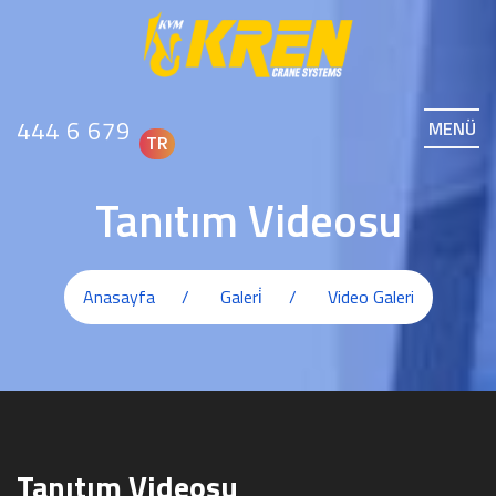
444 6 679
MENÜ
TR
Tanıtım Videosu
Anasayfa
Galeri̇
Video Galeri
Tanıtım Videosu