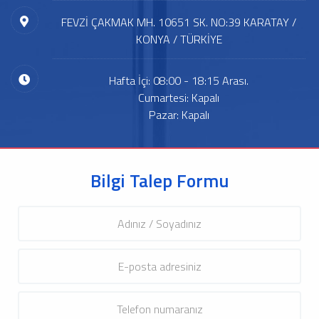
FEVZİ ÇAKMAK MH. 10651 SK. NO:39 KARATAY /
KONYA / TÜRKİYE
Hafta İçi: 08:00 - 18:15 Arası.
Cumartesi: Kapalı
Pazar: Kapalı
Bilgi Talep Formu